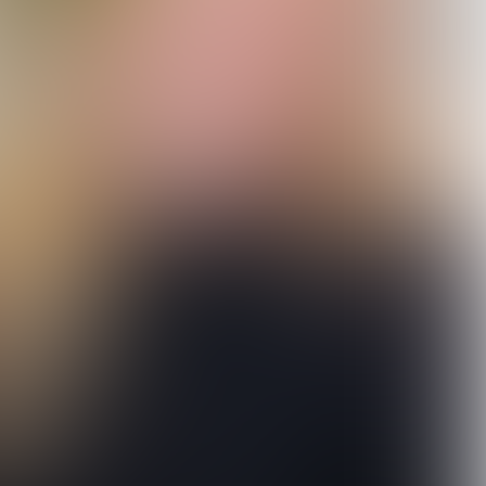
MBO College Hilversum in
Nieuws
cijfers