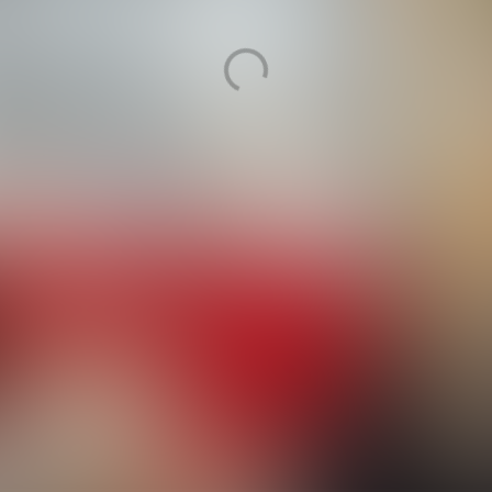
Wij zijn MBO College Hilversum
Leven lang ontwikkelen