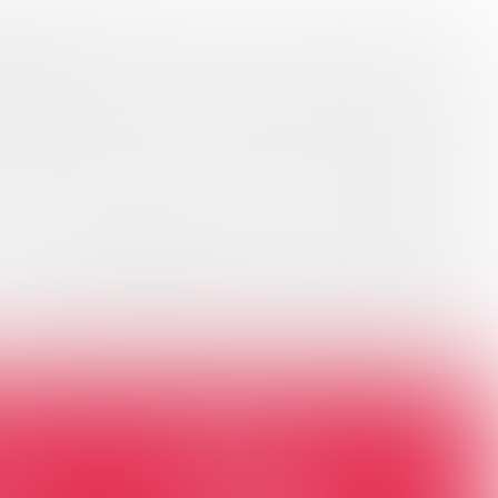
 van
um
g