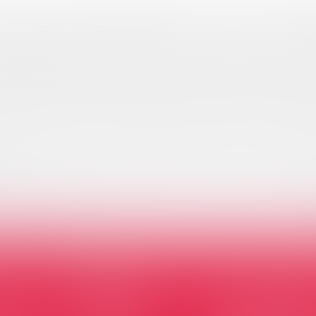
kom op de open dag
BO College Hilvers
e planning van de open da