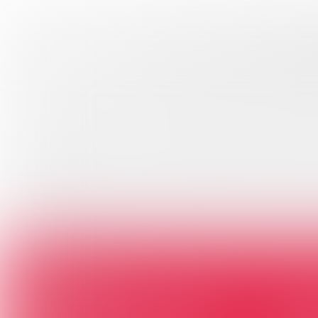
Wel
M
D