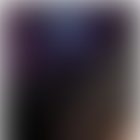
&
CONTENT
EVENTS
Terug
Niveau 4
vr 13 februari 12.45-14.45 uur